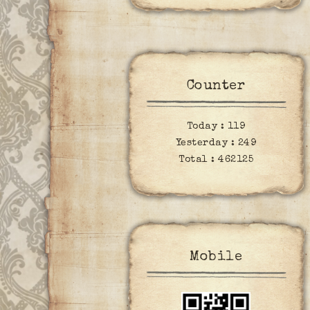
Counter
Today :
119
Yesterday :
249
Total :
462125
Mobile