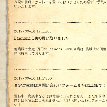
表記の住所には自転車を置いておりませんため必ずご予約
いいたします。
2017-09-18 12:11:00
Bianchi LUPO買い取りました
他店様で査定1万円のBianchi LUPO 当店は2倍以上の
頼お待ちしております。
2017-09-10 11:47:00
査定ご依頼はお問い合わせフォームまたはLINEで！
運転中・商談中などはお電話に出られません。 また午前中・
降）はお電話に出られません。 ぜひお問い合わせフォームま
い！