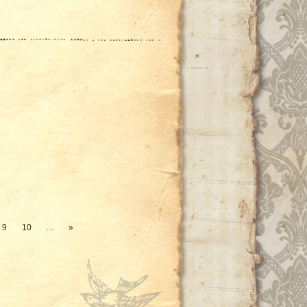
9
10
...
»