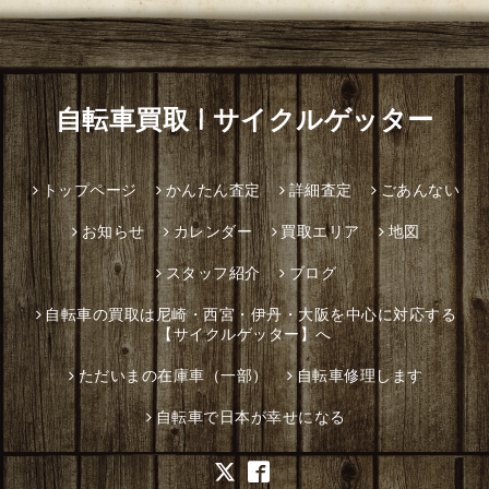
自転車買取 | サイクルゲッター
トップページ
かんたん査定
詳細査定
ごあんない
お知らせ
カレンダー
買取エリア
地図
スタッフ紹介
ブログ
自転車の買取は尼崎・西宮・伊丹・大阪を中心に対応する
【サイクルゲッター】へ
ただいまの在庫車（一部）
自転車修理します
自転車で日本が幸せになる