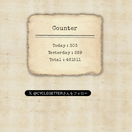
Counter
Today :
303
Yesterday :
269
Total :
461511