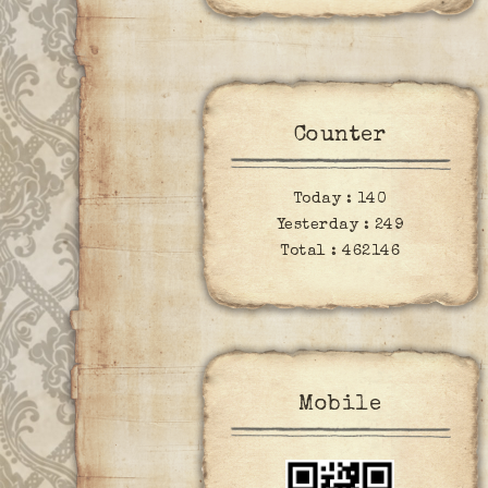
Counter
Today :
140
Yesterday :
249
Total :
462146
Mobile