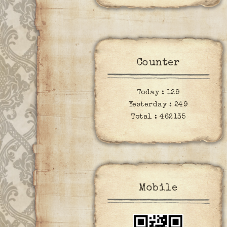
Counter
Today :
129
Yesterday :
249
Total :
462135
Mobile