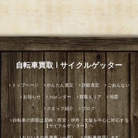
自転車買取 | サイクルゲッター
トップページ
かんたん査定
詳細査定
ごあんない
お知らせ
カレンダー
買取エリア
地図
スタッフ紹介
ブログ
自転車の買取は尼崎・西宮・伊丹・大阪を中心に対応する
【サイクルゲッター】へ
ただいまの在庫車（一部）
自転車修理します