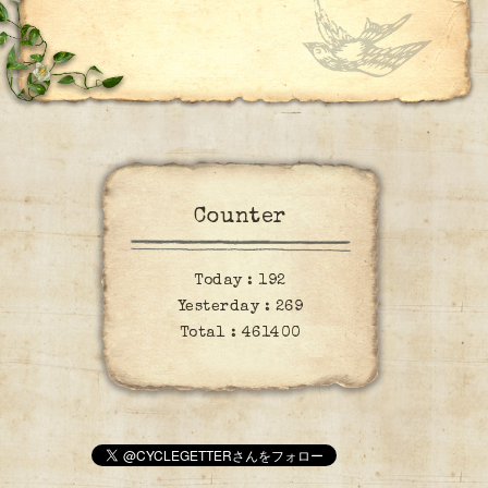
Counter
Today :
192
Yesterday :
269
Total :
461400