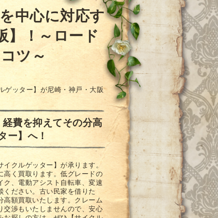
阪を中心に対応す
阪】！～ロード
るコツ～
クルゲッター】が尼崎・神戸・大阪
く経費を抑えてその分高
ター】へ！
サイクルゲッター】が承ります。
に高く買取ります。低グレードの
イク、電動アシスト自転車、変速
談ください。古い民家を借りた
分高額買取いたします。クレーム
り交渉もいたしませんので、安心