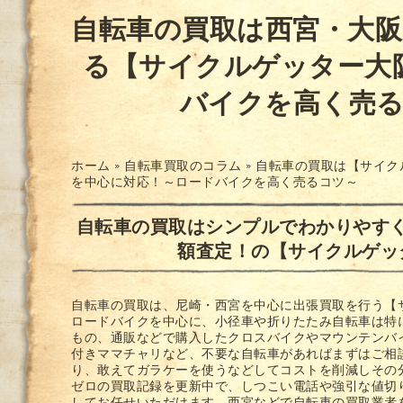
自転車の買取は西宮・大
る【サイクルゲッター大
バイクを高く売
ホーム
»
自転車買取のコラム
» 自転車の買取は【サイ
を中心に対応！～ロードバイクを高く売るコツ～
自転車の買取はシンプルでわかりやす
額査定！の【サイクルゲッ
自転車
の
買取
は、尼崎・
西宮
を中心に出張買取を行う【
ロードバイクを中心に、小径車や折りたたみ自転車は特
もの、通販などで購入したクロスバイクやマウンテンバ
付きママチャリなど、不要な自転車があればまずはご相
り、敢えてガラケーを使うなどしてコストを削減しその
ゼロの買取記録を更新中で、しつこい電話や強引な値切