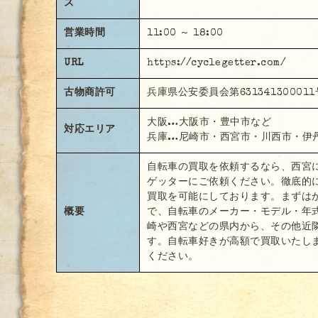
ス
営業時間
11:00 ～ 18:00
URL
https://cyclegetter.com/
古物商許可
兵庫県公安委員会第631341300011
大阪…大阪市・豊中市など
対応エリア
兵庫…尼崎市・西宮市・川西市・伊
自転車の買取を依頼するなら、西宮
ゲッターにご依頼ください。徹底的
買取を可能にしております。まずは
概要
で、自転車のメーカー・モデル・年
崎や西宮などの県内から、その他近
す。自転車好きが高額で買取いたし
ください。