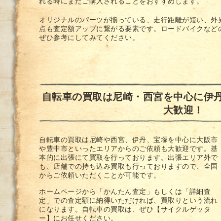
れる時にまたご購入されることをおすすめします。
オリジナルのパーツが揃っている、走行距離が短い、外
点も査定額アップに繋がる要素です。ロードバイクなど
ぜひ参考にしてみてください。
自転車の買取は尼崎・西宮を中心に伊
大歓迎！
自転車の買取は
尼崎
や西宮、伊丹、宝塚を中心に大阪市
や豊中市といったエリアからのご依頼も大歓迎です。基
本的に出張にて買取を行っております。出張エリア外で
も、店舗での持ち込み買取も行っておりますので、全国
からご依頼いただくことが可能です。
ホームページから「かんたん査定」もしくは「詳細査
定」での査定額に納得いただければ、買取りという流れ
になります。自転車の買取は、ぜひ【サイクルゲッタ
ー】にお任せください。