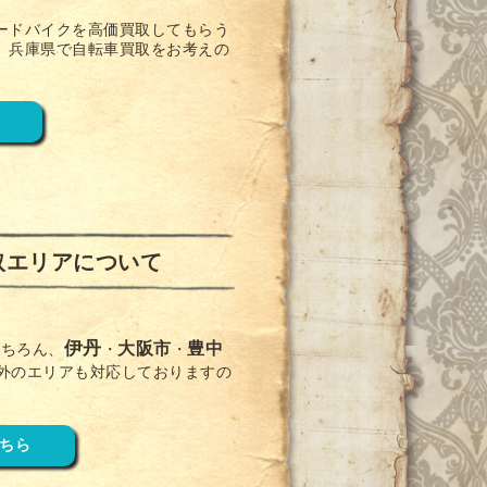
ードバイクを高価買取してもらう
、兵庫県で自転車買取をお考えの
取エリアについて
伊丹
大阪市
豊中
もちろん、
・
・
外のエリアも対応しておりますの
ちら