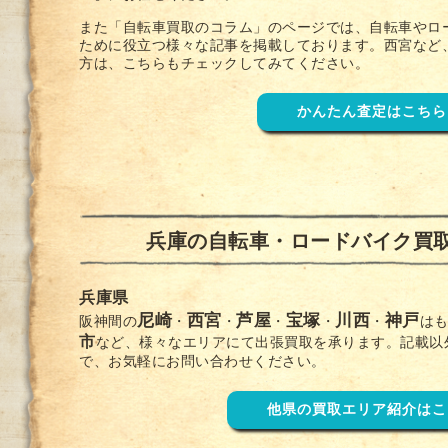
また「
自転車買取のコラム
」のページでは、自転車やロ
ために役立つ様々な記事を掲載しております。西宮など
方は、こちらもチェックしてみてください。
かんたん査定はこちら
兵庫の自転車・ロードバイク買
兵庫県
尼崎
西宮
芦屋
宝塚
川西
神戸
阪神間の
・
・
・
・
・
は
市
など、様々なエリアにて出張買取を承ります。記載以
で、お気軽にお問い合わせください。
他県の買取エリア紹介はこ