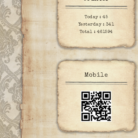
Today :
45
Yesterday :
341
Total :
461594
Mobile