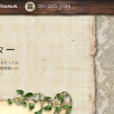
Contact
090-1221-0094
ター
取を行ってお
高額買取いた
い。